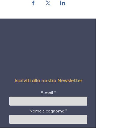
Sei pronto a scegliere di #GoWithFreedom
Iscriviti alla nostra Newsletter
E-mail
Nome e cognome
Codice postale