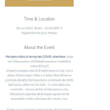
Time & Location
29 nov 2021, 19:00 – 21:00 GMT-5
Hybrid Online & In-Person
About the Event
Pensiero critico ai tempi del COVID: diventare
virale
con l'educazione all'alfabetizzazione mediatica
critica (CMLE)
Unisciti a questo corso di 8 settimane e 2 ore, ma il
dottor Mark Crispin Miller e il dottor Rob Williams
L'articolo 26 della Dichiarazione universale dei diritti
dell'uomo, afferma che tutti - in virtù della loro
umanità - hanno diritto all'istruzione e che
l'istruzione superiore deve essere ugualmente
accessibile a tutti sulla base del merito, non
segregata in base allo stato di salute. Sappiamo
che
ora è il momento
di diventare creativi,
pensare
Esiste un gruppo per questo evento. Puoi iscriverti