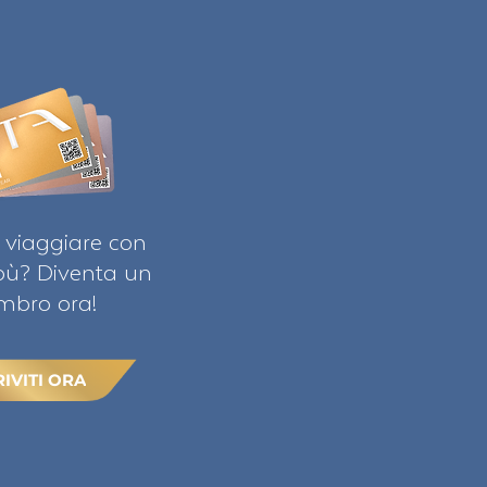
 viaggiare con
ibù? Diventa un
bro ora!
RIVITI ORA