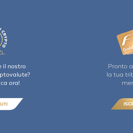
 il nostro
Pronto a
iptovalute?
la tua tr
ica ora!
mem
ISC
UTI