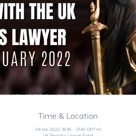
Time & Location
04 feb 2022, 18:45 – 21:45 GMT+0
UK People's Lawyer Event