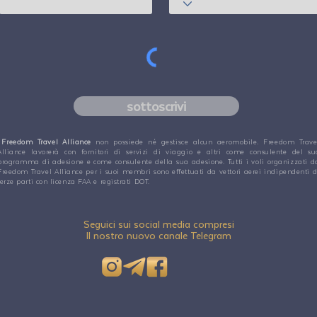
sottoscrivi
Freedom Travel Alliance
non possiede né gestisce alcun aeromobile. Freedom Trave
Alliance lavorerà con fornitori di servizi di viaggio e altri come consulente del su
programma di adesione e come consulente della sua adesione. Tutti i voli organizzati d
Freedom Travel Alliance per i suoi membri sono effettuati da vettori aerei indipendenti d
terze parti con licenza FAA e registrati DOT.
Seguici sui social media compresi
Il nostro nuovo canale Telegram