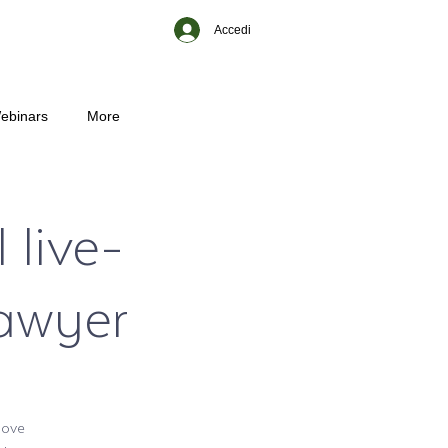
Accedi
ebinars
More
 live-
Lawyer
dove