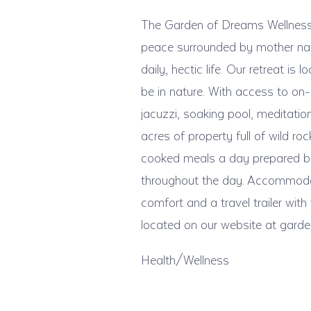
The Garden of Dreams Wellness Re
peace surrounded by mother nat
daily, hectic life. Our retreat i
be in nature. With access to on-
jacuzzi, soaking pool, meditatio
acres of property full of wild ro
cooked meals a day prepared by
throughout the day. Accommodat
comfort and a travel trailer wit
located on our website at gar
Health/Wellness