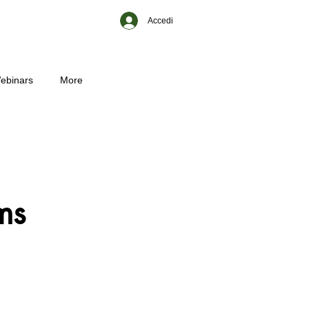
Accedi
ebinars
More
ms