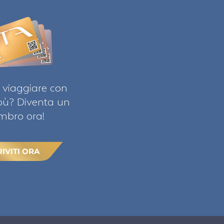
 viaggiare con
ibù? Diventa un
bro ora!
RIVITI ORA