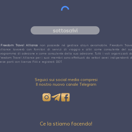
sottoscrivi
Freedom Travel Alliance
non possiede né gestisce alcun aeromobile. Freedom Trave
Alliance lavorerà con fornitori di servizi di viaggio e altri come consulente del su
programma di adesione e come consulente della sua adesione. Tutti i voli organizzati d
Freedom Travel Alliance per i suoi membri sono effettuati da vettori aerei indipendenti d
terze parti con licenza FAA e registrati DOT.
Seguici sui social media compresi
Il nostro nuovo canale Telegram
Ce la stiamo facendo!