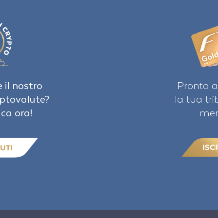
 il nostro
Pronto a
iptovalute?
la tua tr
ica ora!
mem
ISC
UTI