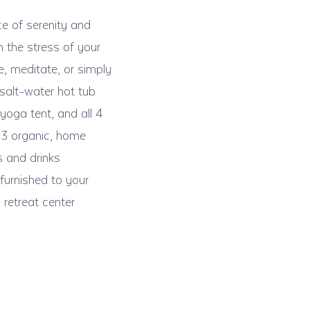
ce of serenity and
 the stress of your
ke, meditate, or simply
 salt-water hot tub
yoga tent, and all 4
e 3 organic, home
 and drinks
furnished to your
 retreat center