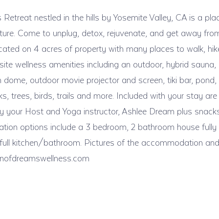
treat nestled in the hills by Yosemite Valley, CA is a pla
ure. Come to unplug, detox, rejuvenate, and get away from
s located on 4 acres of property with many places to walk, hi
site wellness amenities including an outdoor, hybrid sauna,
n dome, outdoor movie projector and screen, tiki bar, pond, 
cks, trees, birds, trails and more. Included with your stay ar
 your Host and Yoga instructor, Ashlee Dream plus snacks
ion options include a 3 bedroom, 2 bathroom house fully 
h full kitchen/bathroom. Pictures of the accommodation and
denofdreamswellness.com