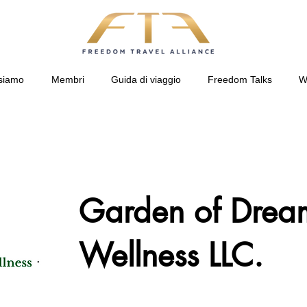
siamo
Membri
Guida di viaggio
Freedom Talks
W
Garden of Drea
Wellness LLC.