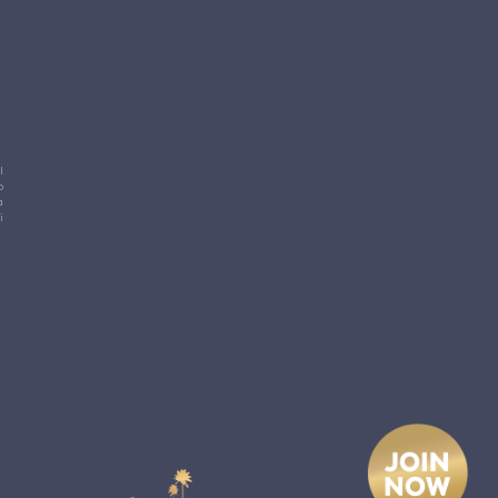
l
o
a
i