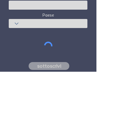
Paese
sottoscrivi
Freedom Travel Alliance
non possiede né
gestisce alcun aeromobile. Freedom Travel
Alliance lavorerà con fornitori di servizi di
viaggio e altri come consulente del suo
programma di adesione e come consulente
della sua adesione. Tutti i voli organizzati
da Freedom Travel Alliance per i suoi
membri sono effettuati da vettori aerei
indipendenti di terze parti con licenza FAA e
registrati DOT.