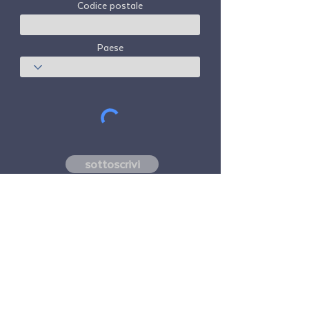
Codice postale
Paese
sottoscrivi
Freedom Travel Alliance
non possiede né
gestisce alcun aeromobile. Freedom Travel
Alliance lavorerà con fornitori di servizi di
viaggio e altri come consulente del suo
programma di adesione e come consulente
della sua adesione. Tutti i voli organizzati
da Freedom Travel Alliance per i suoi
membri sono effettuati da vettori aerei
indipendenti di terze parti con licenza FAA e