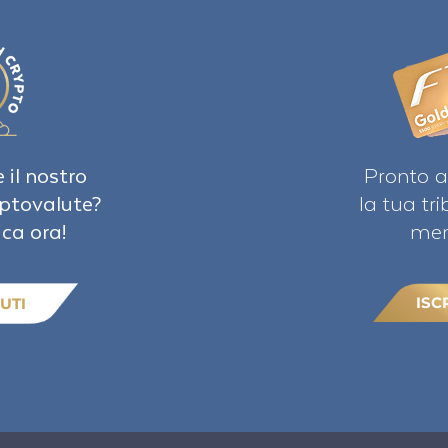
 il nostro
Pronto a
iptovalute?
la tua tr
ica ora!
mem
ISC
UTI