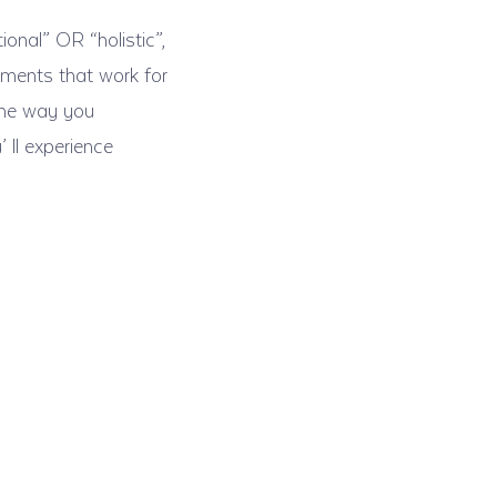
onal” OR “holistic”,
tments that work for
the way you
’ ll experience