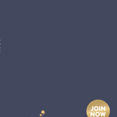
l
o
a
i