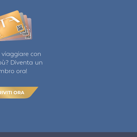
 viaggiare con
ibù? Diventa un
bro ora!
RIVITI ORA