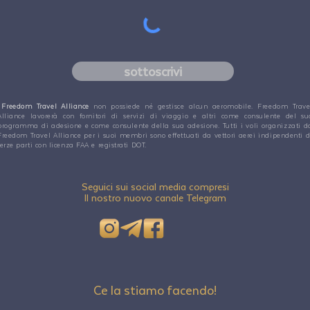
sottoscrivi
Freedom Travel Alliance
non possiede né gestisce alcun aeromobile. Freedom Trave
Alliance lavorerà con fornitori di servizi di viaggio e altri come consulente del su
programma di adesione e come consulente della sua adesione. Tutti i voli organizzati d
Freedom Travel Alliance per i suoi membri sono effettuati da vettori aerei indipendenti d
terze parti con licenza FAA e registrati DOT.
Seguici sui social media compresi
Il nostro nuovo canale Telegram
Ce la stiamo facendo!