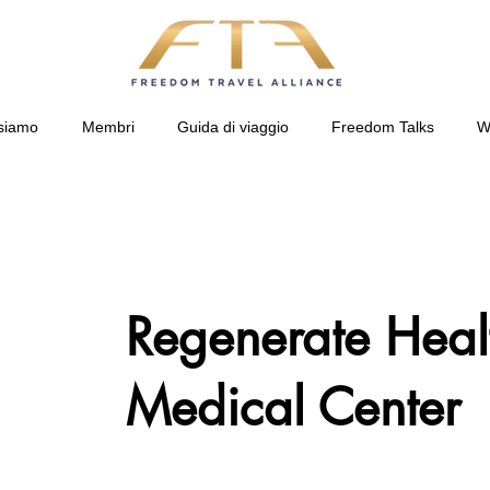
siamo
Membri
Guida di viaggio
Freedom Talks
W
Regenerate Heal
Medical Center