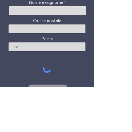
Nome e cognome
Codice postale
Paese
sottoscrivi
Freedom Travel Alliance
non possiede né
gestisce alcun aeromobile. Freedom Travel
Alliance lavorerà con fornitori di servizi di
viaggio e altri come consulente del suo
programma di adesione e come consulente
della sua adesione. Tutti i voli organizzati