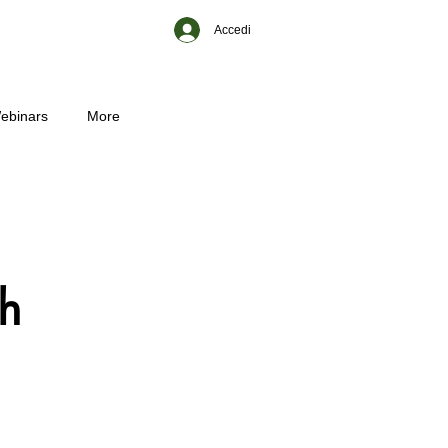
Accedi
ebinars
More
th