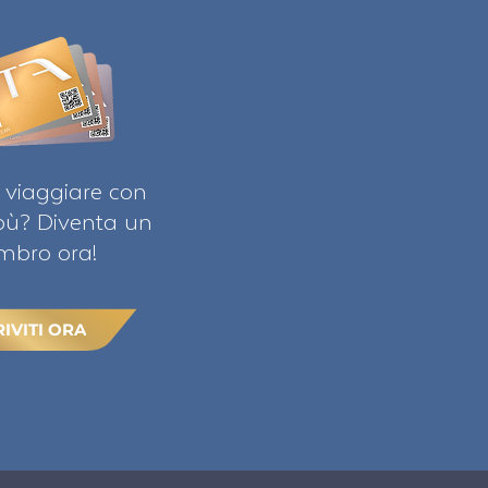
 viaggiare con
ibù? Diventa un
bro ora!
RIVITI ORA