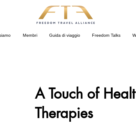
siamo
Membri
Guida di viaggio
Freedom Talks
W
A Touch of Heal
Therapies