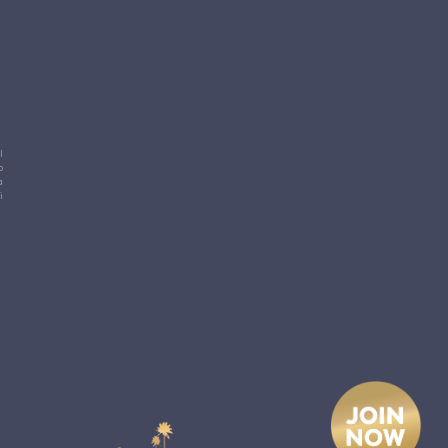
l
o
a
i