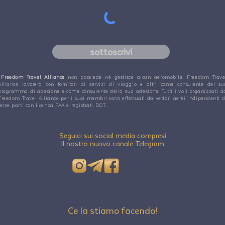
sottoscrivi
Freedom Travel Alliance
non possiede né gestisce alcun aeromobile. Freedom Trave
Alliance lavorerà con fornitori di servizi di viaggio e altri come consulente del su
programma di adesione e come consulente della sua adesione. Tutti i voli organizzati d
Freedom Travel Alliance per i suoi membri sono effettuati da vettori aerei indipendenti d
terze parti con licenza FAA e registrati DOT.
Seguici sui social media compresi
Il nostro nuovo canale Telegram
Ce la stiamo facendo!