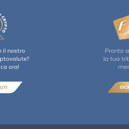
 il nostro
Pronto a
iptovalute?
la tua tr
ica ora!
mem
ISC
UTI