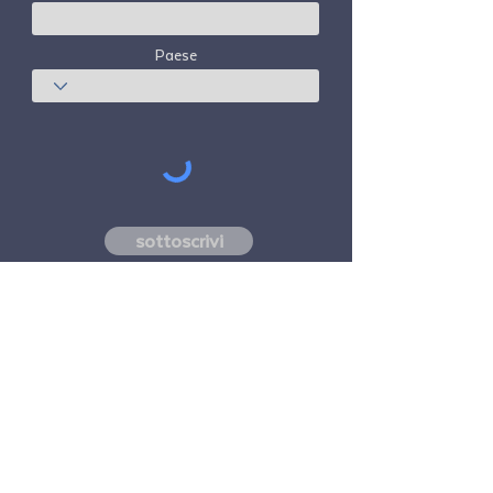
Paese
sottoscrivi
Freedom Travel Alliance
non possiede né
gestisce alcun aeromobile. Freedom Travel
Alliance lavorerà con fornitori di servizi di
viaggio e altri come consulente del suo
programma di adesione e come consulente
della sua adesione. Tutti i voli organizzati
da Freedom Travel Alliance per i suoi
membri sono effettuati da vettori aerei
indipendenti di terze parti con licenza FAA e
registrati DOT.