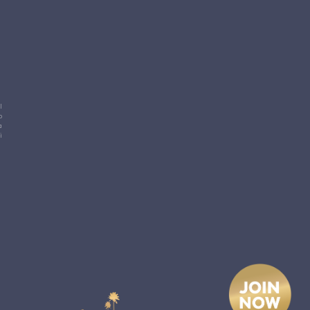
l
o
a
i