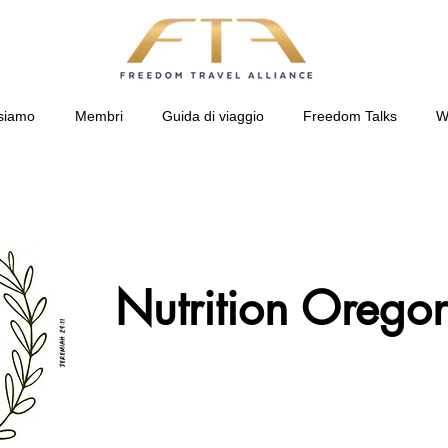
siamo
Membri
Guida di viaggio
Freedom Talks
W
Nutrition Orego