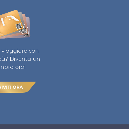
 viaggiare con
ibù? Diventa un
bro ora!
RIVITI ORA