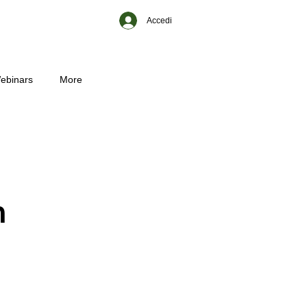
Accedi
ebinars
More
n