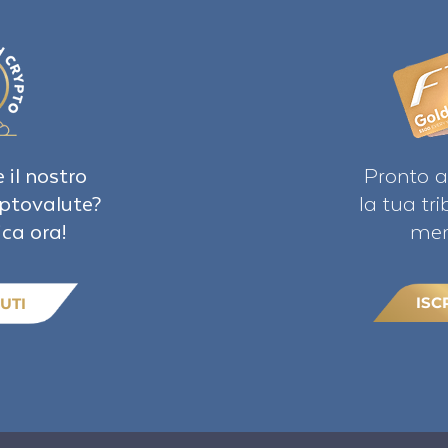
 il nostro
Pronto a
iptovalute?
la tua tr
ica ora!
mem
ISC
UTI