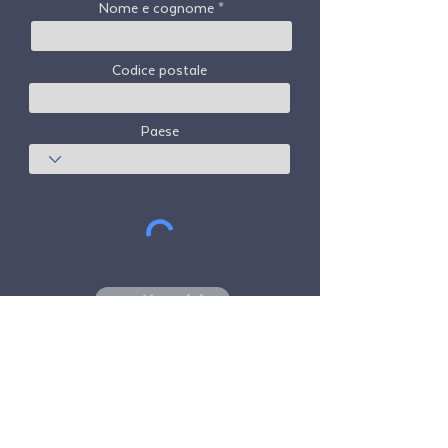
Nome e cognome
Codice postale
Paese
sottoscrivi
Freedom Travel Alliance
non possiede né
gestisce alcun aeromobile. Freedom Travel
Alliance lavorerà con fornitori di servizi di
viaggio e altri come consulente del suo
programma di adesione e come consulente
della sua adesione. Tutti i voli organizzati