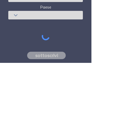
Paese
sottoscrivi
Freedom Travel Alliance
non possiede né
gestisce alcun aeromobile. Freedom Travel
Alliance lavorerà con fornitori di servizi di
viaggio e altri come consulente del suo
programma di adesione e come consulente
della sua adesione. Tutti i voli organizzati
da Freedom Travel Alliance per i suoi
membri sono effettuati da vettori aerei
indipendenti di terze parti con licenza FAA e
registrati DOT.