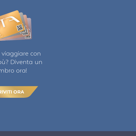
 viaggiare con
ibù? Diventa un
bro ora!
RIVITI ORA