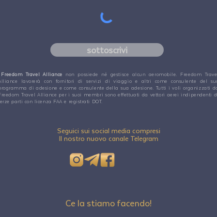
sottoscrivi
Freedom Travel Alliance
non possiede né gestisce alcun aeromobile. Freedom Trave
Alliance lavorerà con fornitori di servizi di viaggio e altri come consulente del su
programma di adesione e come consulente della sua adesione. Tutti i voli organizzati d
Freedom Travel Alliance per i suoi membri sono effettuati da vettori aerei indipendenti d
terze parti con licenza FAA e registrati DOT.
Seguici sui social media compresi
Il nostro nuovo canale Telegram
Ce la stiamo facendo!