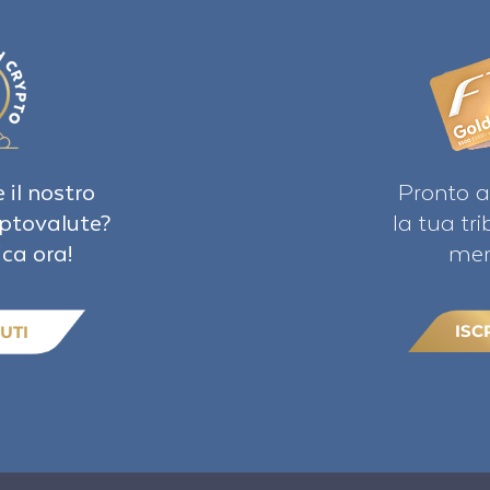
 il nostro
Pronto a
iptovalute?
la tua tr
ica ora!
mem
ISC
UTI