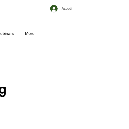
Accedi
ebinars
More
g