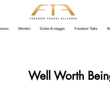
siamo
Membri
Guida di viaggio
Freedom Talks
W
Well Worth Bein