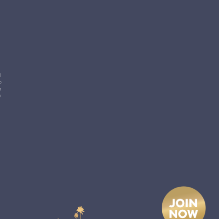
l
o
a
i