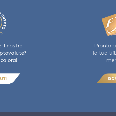
 il nostro
Pronto a
iptovalute?
la tua tr
ica ora!
mem
ISC
UTI