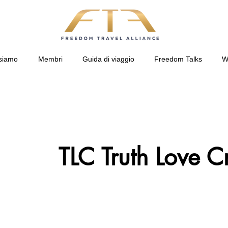
siamo
Membri
Guida di viaggio
Freedom Talks
W
TLC Truth Love Cr