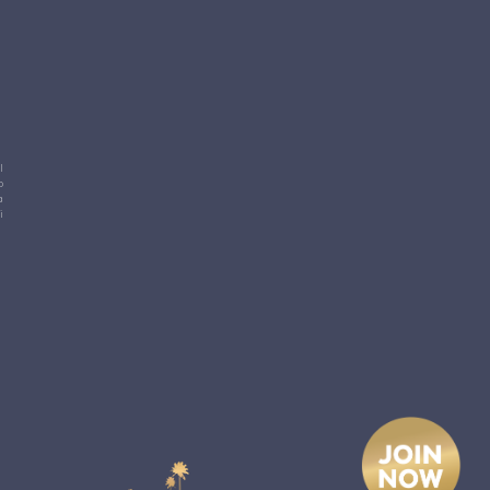
l
o
a
i