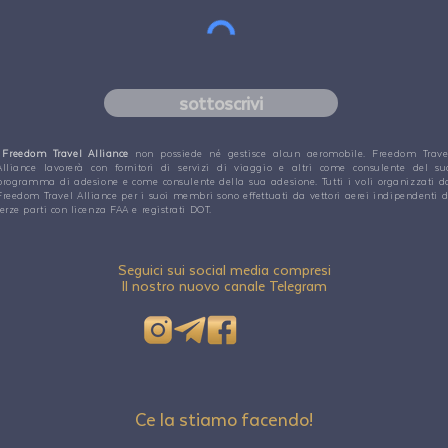
sottoscrivi
Freedom Travel Alliance
non possiede né gestisce alcun aeromobile. Freedom Trave
Alliance lavorerà con fornitori di servizi di viaggio e altri come consulente del su
programma di adesione e come consulente della sua adesione. Tutti i voli organizzati d
Freedom Travel Alliance per i suoi membri sono effettuati da vettori aerei indipendenti d
terze parti con licenza FAA e registrati DOT.
Seguici sui social media compresi
Il nostro nuovo canale Telegram
Ce la stiamo facendo!