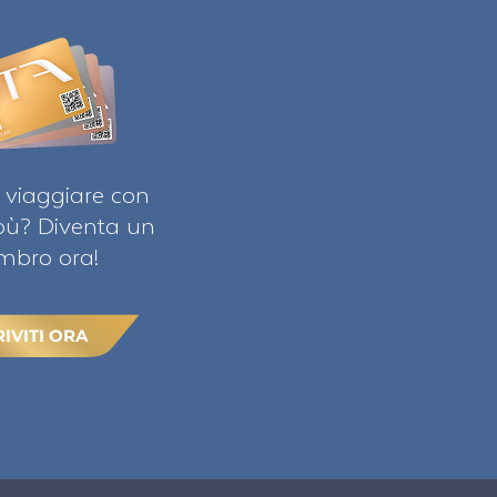
 viaggiare con
ibù? Diventa un
bro ora!
RIVITI ORA