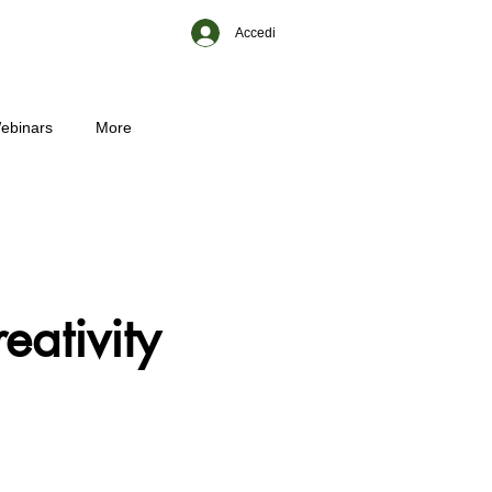
Accedi
ebinars
More
eativity