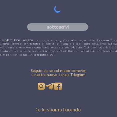
sottoscrivi
Freedom Travel Alliance
non possiede né gestisce alcun aeromobile. Freedom Trave
Alliance lavorerà con fornitori di servizi di viaggio e altri come consulente del su
programma di adesione e come consulente della sua adesione. Tutti i voli organizzati d
Freedom Travel Alliance per i suoi membri sono effettuati da vettori aerei indipendenti d
terze parti con licenza FAA e registrati DOT.
Seguici sui social media compresi
Il nostro nuovo canale Telegram
Ce la stiamo facendo!