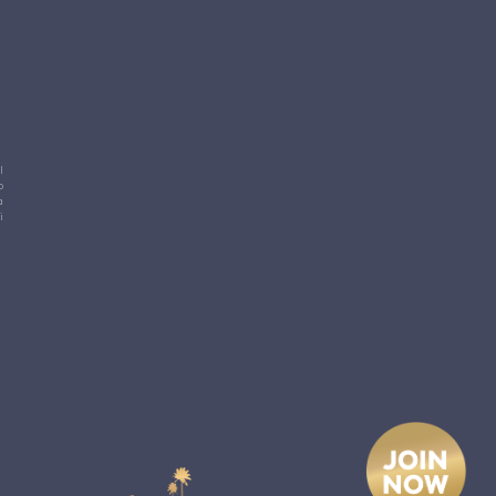
l
o
a
i