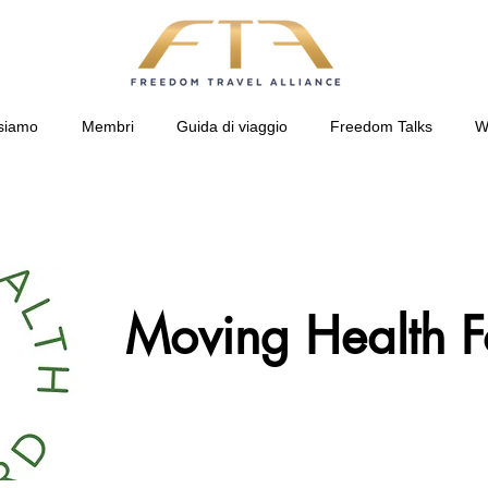
siamo
Membri
Guida di viaggio
Freedom Talks
W
Moving Health 