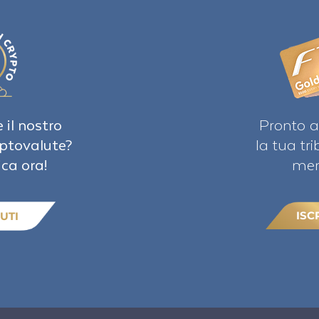
 il nostro
Pronto a
iptovalute?
la tua tr
ica ora!
mem
ISC
UTI