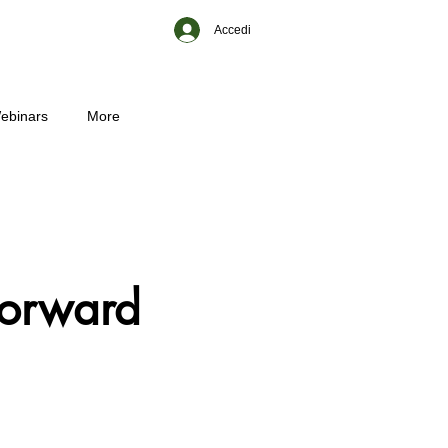
Accedi
ebinars
More
Forward