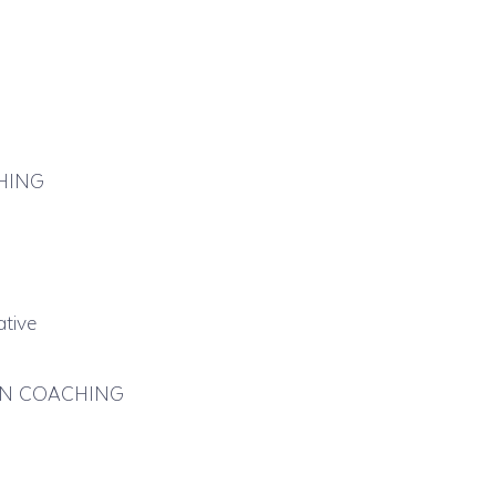
HING
tive
ON COACHING