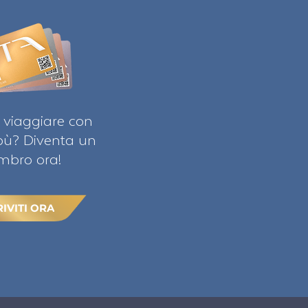
 viaggiare con
ibù? Diventa un
bro ora!
RIVITI ORA