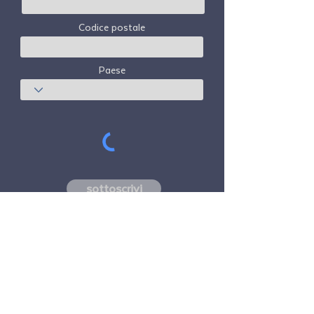
Codice postale
Paese
sottoscrivi
Freedom Travel Alliance
non possiede né
gestisce alcun aeromobile. Freedom Travel
Alliance lavorerà con fornitori di servizi di
viaggio e altri come consulente del suo
programma di adesione e come consulente
della sua adesione. Tutti i voli organizzati
da Freedom Travel Alliance per i suoi
membri sono effettuati da vettori aerei