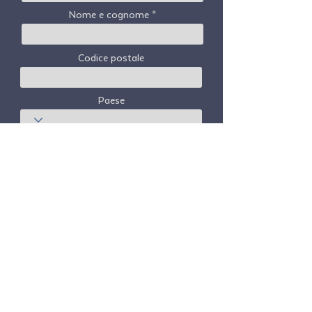
Nome e cognome
Codice postale
Paese
sottoscrivi
Freedom Travel Alliance
non possiede né
gestisce alcun aeromobile. Freedom Travel
Alliance lavorerà con fornitori di servizi di
viaggio e altri come consulente del suo
programma di adesione e come consulente