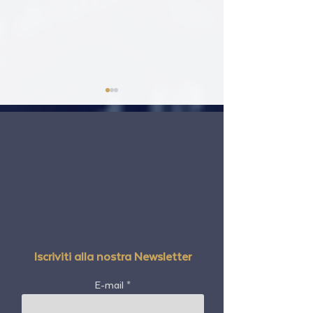
Delta Airlines
Jeff Witzeman's Antidote to
Fear
Iscriviti alla nostra Newsletter
E-mail